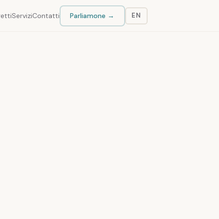
etti
Servizi
Contatti
Parliamone →
EN