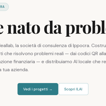
CRA
 nato da probl
eallab, la società di consulenza di Ippocra. Costr
i che risolvono problemi reali — dai codici QR all
iazione finanziaria — e distribuiamo AI locale che r
a tua azienda.
Vedi i progetti →
Scopri ILAI