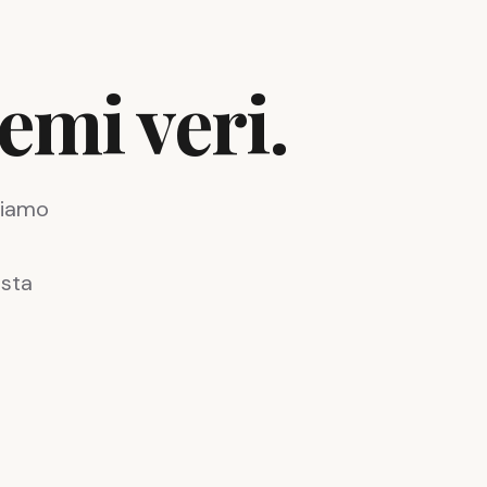
emi veri.
uiamo
a
esta