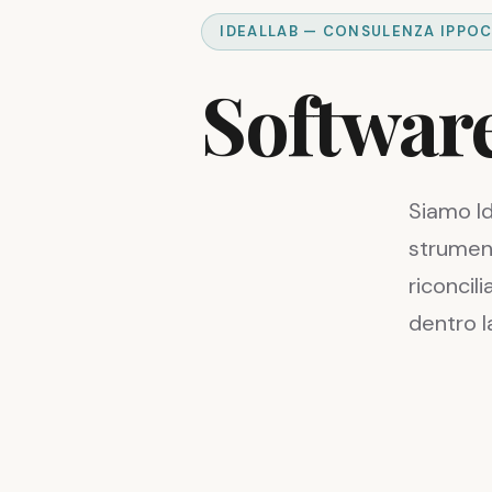
IDEALLAB — CONSULENZA IPPO
Software
Siamo Id
strument
riconcil
dentro l